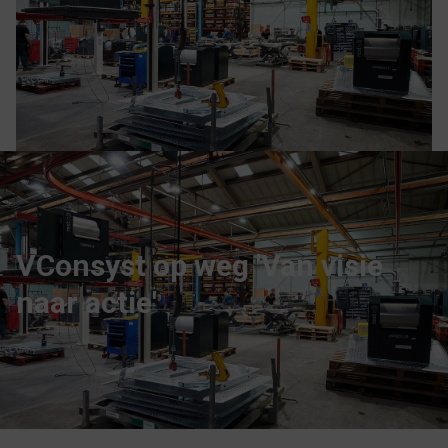
VConsyst op weg 'Van visie
naar actie'