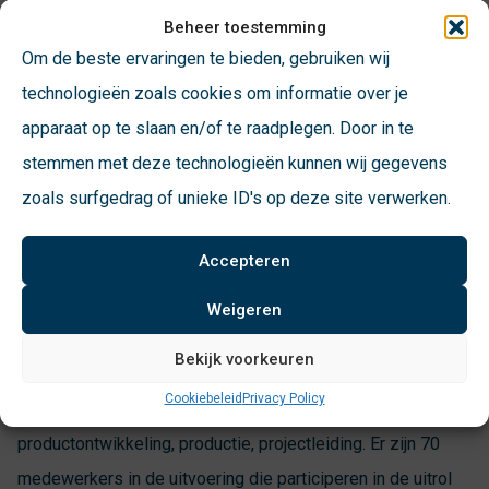
managers meer eigenaar te maken van de strategische
Beheer toestemming
Om de beste ervaringen te bieden, gebruiken wij
doelstellingen en de medewerkers te betrekken bij de
technologieën zoals cookies om informatie over je
realisatie van de klantwaarde strategie van VConsyst 2016-
apparaat op te slaan en/of te raadplegen. Door in te
2020.
stemmen met deze technologieën kunnen wij gegevens
zoals surfgedrag of unieke ID's op deze site verwerken.
Doelgroepen
Accepteren
Het plan ‘Van visie naar actie’ is bedoeld voor alle
medewerkers van VConsyst; van de directie tot de
Weigeren
werkvloer. Dit zijn het MT, de productmanagers en de
Bekijk voorkeuren
medewerkers op de afdelingen inkoop, service,
Cookiebeleid
Privacy Policy
communicatie, verkoop, productmanagement,
productontwikkeling, productie, projectleiding. Er zijn 70
medewerkers in de uitvoering die participeren in de uitrol