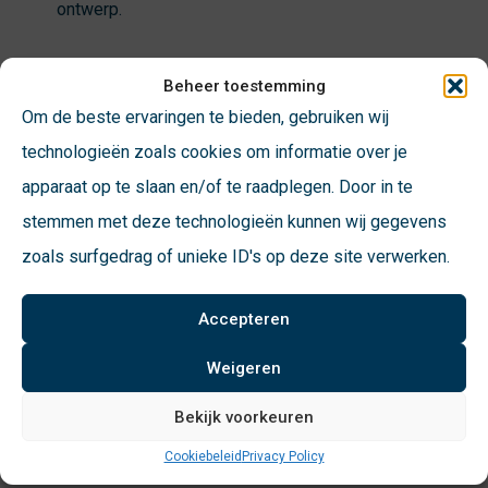
ontwerp.
Beheer toestemming
Om de beste ervaringen te bieden, gebruiken wij
Bekijk hieronder hoe VConsyst de gemeente
technologieën zoals cookies om informatie over je
Helmond geholpen heeft om veiliger te
kunnen fietsparkeren
apparaat op te slaan en/of te raadplegen. Door in te
stemmen met deze technologieën kunnen wij gegevens
Onze Account Manager Elco de Jong legt u hieronder uit
zoals surfgedrag of unieke ID's op deze site verwerken.
welke overkapping met fietsenrekken wij geleverd hebben
bij de Gemeente Helmond,
Accepteren
Weigeren
Bekijk voorkeuren
Cookiebeleid
Privacy Policy