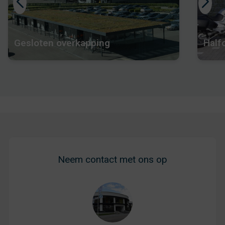
Gesloten overkapping
Half
Neem contact met ons op