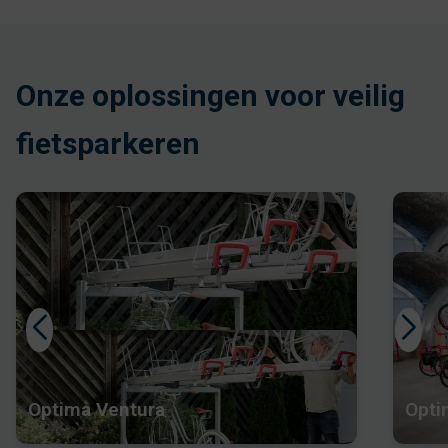
Onze oplossingen voor veilig
fietsparkeren
Optima Ventura
Opti