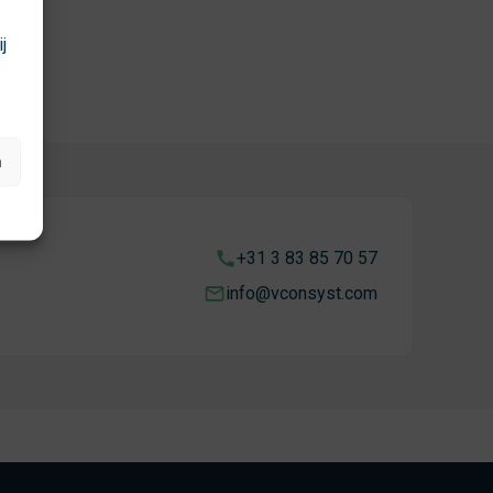
j
.
n
+31 3 83 85 70 57
info@vconsyst.com