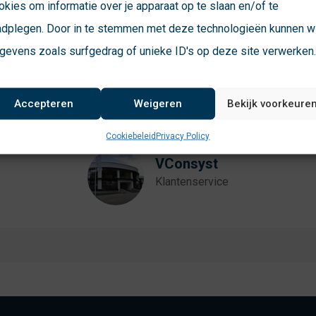
de
contactpagina
okies om informatie over je apparaat op te slaan en/of te
adplegen. Door in te stemmen met deze technologieën kunnen wi
gevens zoals surfgedrag of unieke ID's op deze site verwerken
Accepteren
Weigeren
Bekijk voorkeure
Cookiebeleid
Privacy Policy
VConsyst
Klantenservice