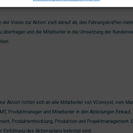
der Vision zur Aktion‘ zielt darauf ab, den Führungskräften meh
zu übertragen und die Mitarbeiter in die Umsetzung der Kundenw
ehen.
zur Aktion‘ richtet sich an alle Mitarbeiter von VConsyst, vom M
 MT, Produktmanager und Mitarbeiter in den Abteilungen Einkauf,
ent, Produktentwicklung, Produktion und Projektmanagement. Es
 Einführung des Aktionsplans beteiligt sind.