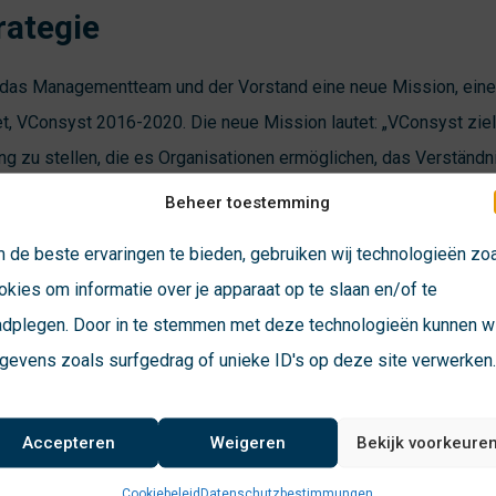
rategie
n das Managementteam und der Vorstand eine neue Mission, eine
, VConsyst 2016-2020. Die neue Mission lautet: „VConsyst zielt
ng zu stellen, die es Organisationen ermöglichen, das Verständni
 verbessern“. Im Lichte dieser Mission wurden acht strategische
Beheer toestemming
eu zu positionieren.
 de beste ervaringen te bieden, gebruiken wij technologieën zo
ie Grundwerte erfordern eine andere Sichtweise auf den Markt un
okies om informatie over je apparaat op te slaan en/of te
n. Außerdem muss die persönliche Leistungsentwicklung und die 
adplegen. Door in te stemmen met deze technologieën kunnen wi
aller Mitarbeiter im Vordergrund stehen.
gevens zoals surfgedrag of unieke ID's op deze site verwerken
Accepteren
Weigeren
Bekijk voorkeure
Cookiebeleid
Datenschutzbestimmungen