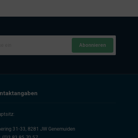
Abonnieren
ntaktangaben
ptsitz:
ering 31-33, 8281 JW Genemuiden
 (0)3 83 85 70 57