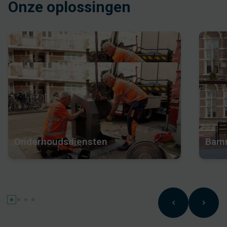
Onze oplossingen
Onderhoudsdiensten
Bamm