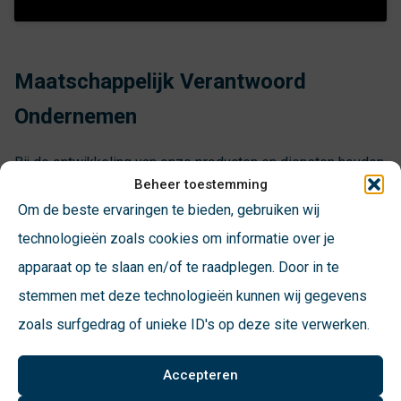
Maatschappelijk Verantwoord
Ondernemen
Bij de ontwikkeling van onze producten en diensten houden
Beheer toestemming
we zorgvuldig rekening met het effect ervan op het milieu.
Om de beste ervaringen te bieden, gebruiken wij
Daarnaast rijden onze buitendienstmedewerkers in zuinige
technologieën zoals cookies om informatie over je
of elektrische voertuigen.
apparaat op te slaan en/of te raadplegen. Door in te
Elk kwartaal geven we inzicht in het brandstofverbruik om
stemmen met deze technologieën kunnen wij gegevens
het bewustzijn en de impact van het rijgedrag te vergroten.
zoals surfgedrag of unieke ID's op deze site verwerken.
Verder scheiden we alle soorten afval, zodat het voor
Accepteren
recycling kan worden aangeboden. Ook nemen we