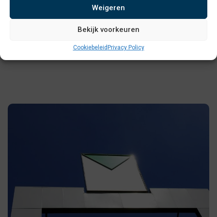
verpakkingsmaterialen mee terug naar de fabriek voor
Weigeren
hergebruik.
Bekijk voorkeuren
Als VConsyst verwijzen we naar de
MVO-sectie
voor de
Cookiebeleid
Privacy Policy
meest recente documenten en informatie.