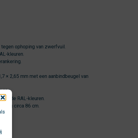
 tegen ophoping van zwerfvuil.
AL-kleuren.
erankering.
3,7 × 2,65 mm met een aanbindbeugel van
1461.
illende RAL-kleuren.
ening circa 86 cm.
als
j