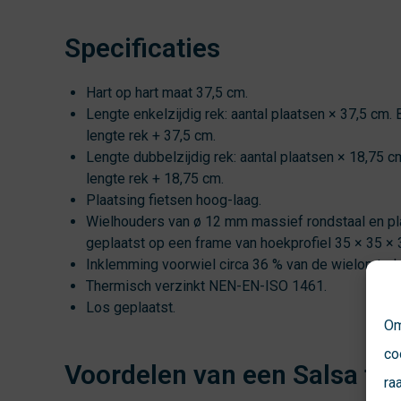
Specificaties
Hart op hart maat 37,5 cm.
Lengte enkelzijdig rek: aantal plaatsen × 37,5 cm.
lengte rek + 37,5 cm.
Lengte dubbelzijdig rek: aantal plaatsen × 18,75 c
lengte rek + 18,75 cm.
Plaatsing fietsen hoog-laag.
Wielhouders van ø 12 mm massief rondstaal en pla
geplaatst op een frame van hoekprofiel 35 × 35 × 
Inklemming voorwiel circa 36 % van de wielomtrek
Thermisch verzinkt NEN-EN-ISO 1461.
Los geplaatst.
Om
co
Voordelen van een Salsa fie
ra