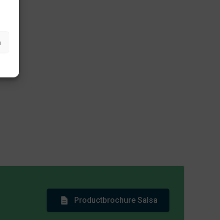
.
n
Productbrochure Salsa