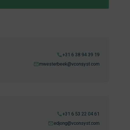
+31 6 38 94 39 19
mwesterbeek@vconsyst.com
+31 6 53 22 04 61
edjong@vconsyst.com