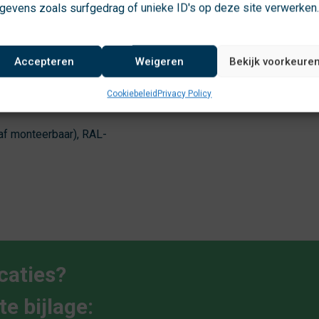
gevens zoals surfgedrag of unieke ID's op deze site verwerken
ies aan kwaliteit.
an FietsParKeur.
 ca. 36% van de
Accepteren
Weigeren
Bekijk voorkeure
enste lengte.
Cookiebeleid
Privacy Policy
timaal gebruik van
af monteerbaar), RAL-
caties?
e bijlage: