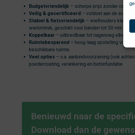
ge
Budgetvriendelijk
– scherpe prijs zonder concess
Veilig & gecertificeerd
– voldoet aan de eisen v
Stabiel & fietsvriendelijk
– wielhouders klemmen
wielomtrek, geschikt voor banden tot 50 mm.
Koppelbaar
– uitbreidbaar tot nagenoeg elke gew
Ruimtebesparend
– hoog-laag opstelling voor op
beschikbare ruimte.
Veel opties
– o.a. aanbindvoorziening (ook achter
poedercoating, verankering en betonfundatie.
Benieuwd naar de specifi
Download dan de gewenst