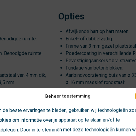
Opties
Afwijkende hart op hart maten.
 Benodigde ruimte:
Enkel- of dubbelzijdig.
Frame van 3 mm gezet plaatstaal
m. Benodigde ruimte:
Poedercoating in verschillende R
Bevestigingsankers t.b.v. straatv
Fundatie van betonblokken.
atstaal van 4 mm dik,
Aanbindvoorziening buis van ø 3
3,5 mm.
ø 16 mm massief rondstaal:
.
Thermisch verzinkt NEN-EN-ISO 
Beheer toestemming
Optioneel gepoedercoat in versch
Hoogte bovenzijde aanbindvoorzi
 de beste ervaringen te bieden, gebruiken wij technologieën zo
Ook achteraf aan te brengen.
okies om informatie over je apparaat op te slaan en/of te
tsenrek
adplegen. Door in te stemmen met deze technologieën kunnen wi