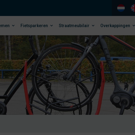
temen
Fietsparkeren
Straatmeubilair
Overkappingen