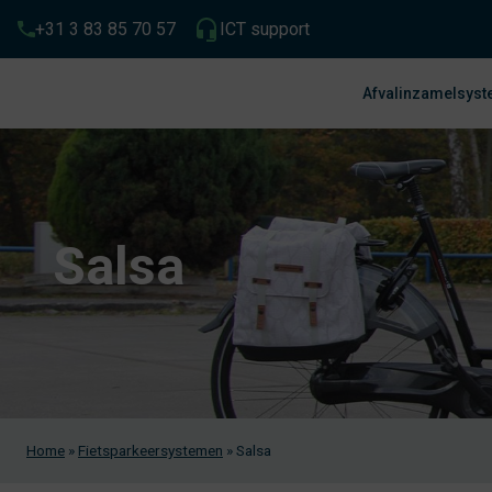
+31 3 83 85 70 57
ICT support
Afvalinzamelsys
Salsa
Home
»
Fietsparkeersystemen
»
Salsa