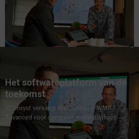
Het softwareplatform van de
toekomst
VConsyst vervangt WinConsyst® WMS
Advanced voor compleet nieuw platform