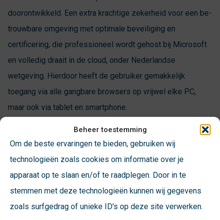
doorontwikkeld. Een extra krachtige zekerheid voor een be-
trouwbare omgeving met optimale beveiliging en
certificering, die professioneel wordt gehost bij Microsoft
en volledig draait in de cloud, onder Nederlandse
wetgeving. Hierdoor heeft de gebruiker gemakkelijk
toegang via alle gangbare browsers op vrijwel elke PC,
maar ook via tablet en smartphone.
Beheer toestemming
Om de beste ervaringen te bieden, gebruiken wij
Ontsluiting van uw gegevens
technologieën zoals cookies om informatie over je
De applicatie vormt een robuuste basis met een goede
apparaat op te slaan en/of te raadplegen. Door in te
ontsluiting naar alle gangbare Office pakketten. Functies als
stemmen met deze technologieën kunnen wij gegevens
importeren en exporteren van gegevens naar bijvoorbeeld
zoals surfgedrag of unieke ID's op deze site verwerken.
Excel, draaitabellen maken of business intelligence zijn