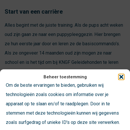
Start van een carrière
Alles begint met de juiste training. Als de pups acht weken
oud zijn gaan ze naar een puppypleeggezin. Hier brengen
ze hun eerste jaar door en leren ze de basiscommando’s.
Als ze ongeveer 14 maanden oud zijn mogen ze naar
school en is het tijd om bij KNGF Geleidehonden te leren
hoe ze hun toekomstige baasje kunnen helpen een
Beheer toestemming
zelfstandiger leven te leiden. In de eerste weken op school
Om de beste ervaringen te bieden, gebruiken wij
wordt gekeken waar het talent van de hond ligt. Begint hij
technologieën zoals cookies om informatie over je
een carrière als blindengeleidehond, autismegeleidehond
apparaat op te slaan en/of te raadplegen. Door in te
of wordt hij toch assistentie- of buddyhond? En dan is het
stemmen met deze technologieën kunnen wij gegevens
tijd om te leren. Trainers gaan dagelijks met de honden aan
zoals surfgedrag of unieke ID's op deze site verwerken.
de slag. Spelenderwijs en met behulp van positieve