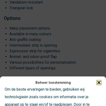
Vandalism-resistant
Triangular lock
Options
Many placement options
Available in many colours
Anti-graffiti coating
Intermediate strip in opening
Expression strip for cigarettes
Animal- and odour-proof flap
Various possibilities for personalisation
Different types of openings
Beheer toestemming
Customers speak out
Om de beste ervaringen te bieden, gebruiken wij
technologieën zoals cookies om informatie over je
apparaat op te slaan en/of te raadplegen. Door in te