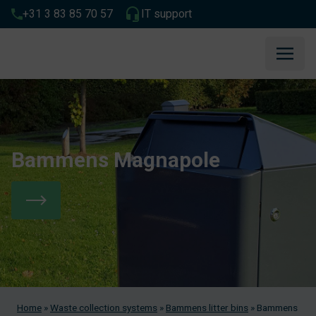
+31 3 83 85 70 57
IT support
Bammens Magnapole
Home
»
Waste collection systems
»
Bammens litter bins
»
Bammens