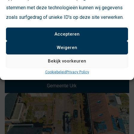
stemmen met deze technologieën kunnen wij gegevens
zoals surfgedrag of unieke ID's op deze site verwerken.
Een schoner milieu begint bij VConsyst. Wij
hebben een fijne relatie met de goede
Accepteren
producten en zijn al jaren tevreden klant. Een
dikke tien voor VConsyst!
Weigeren
Bekijk voorkeuren
Cookiebeleid
Privacy Policy
Harm van Veen
Gemeente Urk