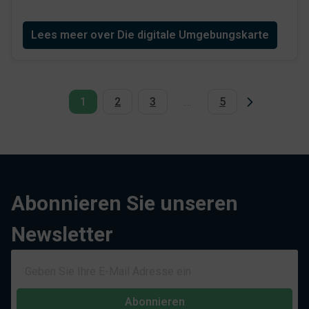
Lees meer over Die digitale Umgebungskarte
Seite
Seite
Seite
Seite
1
2
3
…
5
Abonnieren Sie unseren
Newsletter
Abonnieren