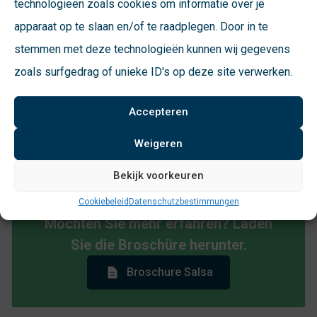
technologieën zoals cookies om informatie over je
Befestigungsvorrichtung Rohr von ø 33,7 × 2,65 mm
apparaat op te slaan en/of te raadplegen. Door in te
mit einem Befestigungsbügel aus ø 16 mm
stemmen met deze technologieën kunnen wij gegevens
massivem Rundstahl:
Feuerverzinkt NEN-EN-ISO 1461.
zoals surfgedrag of unieke ID's op deze site verwerken.
Wahlweise pulverbeschichtet in verschiedenen RAL-
Farben.
Accepteren
Höhe an der Oberseite der Anbindungsvorrichtung
ca. 86 cm.
Weigeren
Kann auch nachträglich aufgetragen werden.
Bekijk voorkeuren
Cookiebeleid
Datenschutzbestimmungen
Möchten Sie mehr erfahren? Laden
Sie die Broschüre herunter.
Broschure Salsa