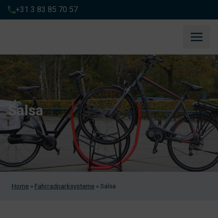
+31 3 83 85 70 57
Salsa
Home
»
Fahrradparksysteme
»
Salsa