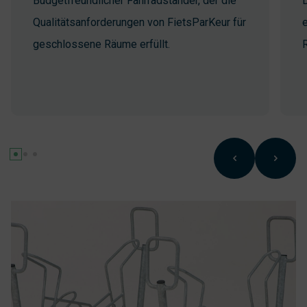
Budgetfreundlicher Fahrradständer, der die
Qualitätsanforderungen von FietsParKeur für
e
geschlossene Räume erfüllt.