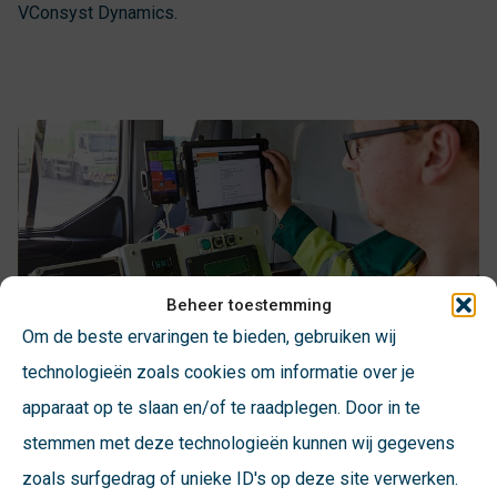
VConsyst Dynamics.
Beheer toestemming
Om de beste ervaringen te bieden, gebruiken wij
technologieën zoals cookies om informatie over je
apparaat op te slaan en/of te raadplegen. Door in te
Verbindung
stemmen met deze technologieën kunnen wij gegevens
zoals surfgedrag of unieke ID's op deze site verwerken.
Mit allen gängigen Softwarepaketen