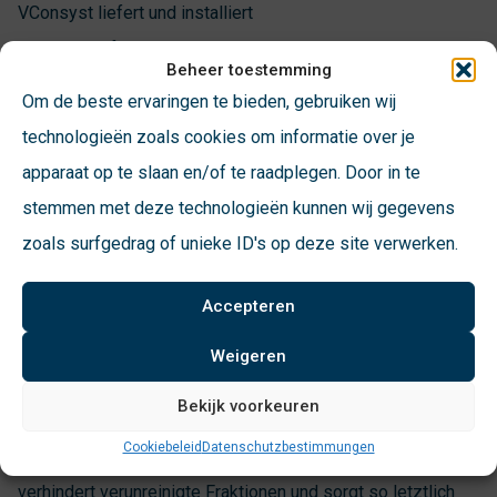
VConsyst liefert und installiert
Fahrzeugbefestigungssysteme, mit denen die gechippten
Beheer toestemming
Mini-Rollbehälter auf Müllwagen kontrolliert und sogar
Om de beste ervaringen te bieden, gebruiken wij
gewogen werden können. Dieses System von MOBA
technologieën zoals cookies om informatie over je
Automation wird verwendet, um festzustellen, welche Mini-
apparaat op te slaan en/of te raadplegen. Door in te
Rollbehälter geleert werden müssen und welche nicht.
stemmen met deze technologieën kunnen wij gegevens
VConsyst ist der exklusive Händler von MOBA Automation
zoals surfgedrag of unieke ID's op deze site verwerken.
Systemen für die Benelux-Länder.
Accepteren
Für ROVA hat VConsyst ein System entwickelt, das das
Gewicht beim Aufnehmen eines Mini-Rollcontainers misst.
Weigeren
Behälter mit einem abweichenden Gewicht – und damit
Bekijk voorkeuren
möglicherweise einem falschen Inhalt – können dann noch
Cookiebeleid
Datenschutzbestimmungen
während des Aufnehmens gestoppt werden. Dies
verhindert verunreinigte Fraktionen und sorgt so letztlich