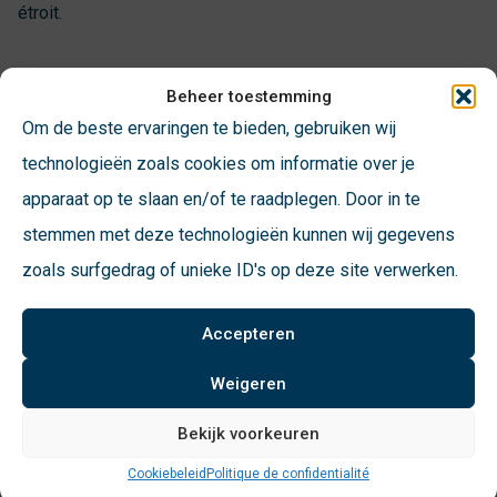
étroit.
Beheer toestemming
Identification des mini-conteneurs
Om de beste ervaringen te bieden, gebruiken wij
VConsyst fournit et installe des systèmes de montage sur
technologieën zoals cookies om informatie over je
véhicule qui permettent de contrôler, voire de peser, les
apparaat op te slaan en/of te raadplegen. Door in te
conteneurs à mini rouleaux ébréchés des camions
stemmen met deze technologieën kunnen wij gegevens
poubelles. Ce système de MOBA Automation permet de
zoals surfgedrag of unieke ID's op deze site verwerken.
savoir quels conteneurs miniatures doivent être vidés ou
non. VConsyst est le distributeur exclusif des systèmes de
Accepteren
MOBA Automation pour le Benelux.
Weigeren
Pour ROVA, VConsyst a développé un système qui mesure
Bekijk voorkeuren
le poids lors de la prise d’un mini-conteneur roulant. Les
Cookiebeleid
Politique de confidentialité
conteneurs dont le poids diffère – et donc éventuellement