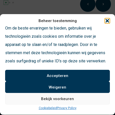
Beheer toestemming
Werking van de CityPRESS
Om de beste ervaringen te bieden, gebruiken wij
technologieën zoals cookies om informatie over je
Klik op de YouTube play knop om te zien hoe deze afvalbak
apparaat op te slaan en/of te raadplegen. Door in te
werkt.
stemmen met deze technologieën kunnen wij gegevens
zoals surfgedrag of unieke ID's op deze site verwerken.
Accepteren
Schrijf je in voor onze
Weigeren
nieuwsbrief
Bekijk voorkeuren
Cookiebeleid
Privacy Policy