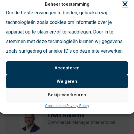
Beheer toestemming
Om de beste ervaringen te bieden, gebruiken wij
VConsyst Dynamics
technologieën zoals cookies om informatie over je
apparaat op te slaan en/of te raadplegen. Door in te
VConsyst Dynamics vormt de basis voor al onze
oplossingen. Het is een modulair beheerplatform en
stemmen met deze technologieën kunnen wij gegevens
een uniek concept in de markt. Dit softwareplatform
zoals surfgedrag of unieke ID's op deze site verwerken.
helpt u en uw teams op elk moment en op iedere plaats
inzicht te krijgen in en sturing te geven aan het
Accepteren
inzamelproces.
Weigeren
Bekijk voorkeuren
Meer weten? Neem contact met ons op:
Cookiebeleid
Privacy Policy
Erwin Rollema
Commercial Manager International