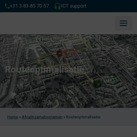
+31 3 83 85 70 57
ICT support
Routeoptimalisatie
Home
»
Afvalinzamelsystemen
»
Routeoptimalisatie