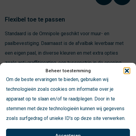
Flexibel toe te passen
Standaard is de Omnipole geschikt voor muur- en
paalbevestiging. Daarnaast is de afvalbak leverbaar met
een eigen paal, in diverse kleuren en met extra opties
zoals anti-graffiticoating, een tussenstrip in de opening
Beheer toestemming
of een anti-vuurwerkafsluiting met driekantslot
Om de beste ervaringen te bieden, gebruiken wij
Materiaal en specificaties
technologieën zoals cookies om informatie over je
apparaat op te slaan en/of te raadplegen. Door in te
De Omnipole is leverbaar in circa 35 en 55 liter en
stemmen met deze technologieën kunnen wij gegevens
standaard voorzien van een zelfsluitend slot in de
zoals surfgedrag of unieke ID's op deze site verwerken.
aluminium rand. De afvalbak is standaard verkrijgbaar
met poedercoating en leverbaar in meerdere kleuren,
Accepteren