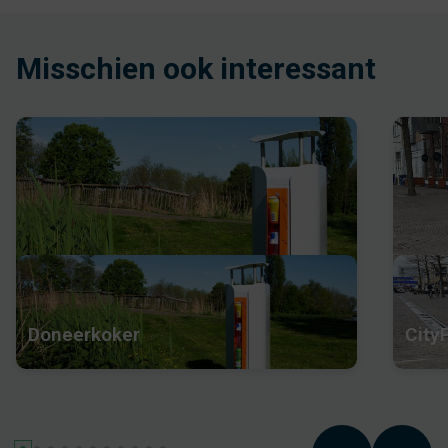
Misschien ook interessant
Doneerkoker
City