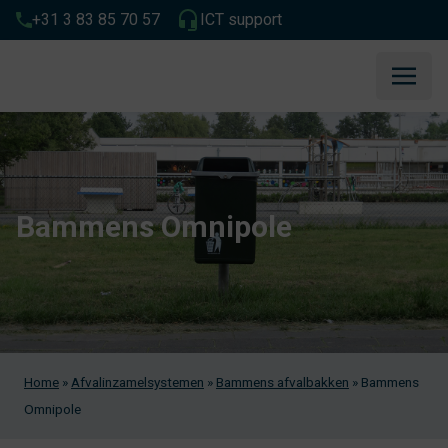
+31 3 83 85 70 57
ICT support
Bammens Omnipole
Home
»
Afvalinzamelsystemen
»
Bammens afvalbakken
»
Bammens
Omnipole