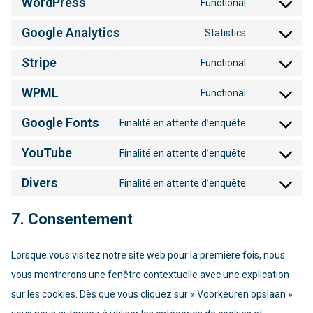
WordPress
Functional
Consent
to
Google Analytics
Statistics
service
Consent
wordpress
to
Stripe
Functional
service
Consent
google-
to
WPML
Functional
analytics
service
Consent
stripe
to
Google Fonts
Finalité en attente d’enquête
service
Consent
wpml
to
YouTube
Finalité en attente d’enquête
service
Consent
google-
to
Divers
Finalité en attente d’enquête
fonts
service
Consent
youtube
to
7. Consentement
service
divers
Lorsque vous visitez notre site web pour la première fois, nous
vous montrerons une fenêtre contextuelle avec une explication
sur les cookies. Dès que vous cliquez sur « Voorkeuren opslaan »