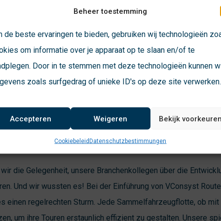
warden und Ressortinhaberin des Abfallausschusses Umwelt, Ener
Beheer toestemming
 Coen de Ruiter, Direktor der Stichting Apenheul, verlieh einem Ta
 de beste ervaringen te bieden, gebruiken wij technologieën zo
diesem lebhaften Ambiente stellten wir unter anderem unsere völ
okies om informatie over je apparaat op te slaan en/of te
yst Dynamics WMS und den neuen Waschwagen vor, der zu diese
adplegen. Door in te stemmen met deze technologieën kunnen wi
e.
gevens zoals surfgedrag of unieke ID's op deze site verwerken
Accepteren
Weigeren
Bekijk voorkeure
utes: Runde der Optimierung
Cookiebeleid
Datenschutzbestimmungen
wir die Gelegenheit, unsere Branchenkollegen über die Entwick
en. Und wir wussten es! Bei der Einführung von VConsyst Routes
s einen regelrechten Sturm. Jede Sammelfahrzeugflotte, ob mit
en, um ihre Touren erstaunlich effizient zu gestalten. Unsere sp