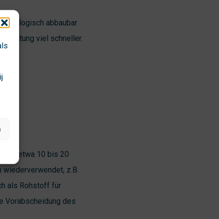
wer biologisch abbaubar
ereitung viel schneller.
als
j
.
n
richt etwa 10 bis 20
 wiederverwendet, z.B.
ch als Rohstoff für
ie Vorabscheidung des