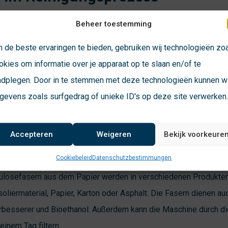
asser ist ein langwieriger Prozess, da Toilettenpapier nur sch
Beheer toestemming
aus dem Abwasser herausfiltern, geht der Prozess der Wasseraufb
 de beste ervaringen te bieden, gebruiken wij technologieën zo
leibende Papier wiederverwendet werden.
okies om informatie over je apparaat op te slaan en/of te
adplegen. Door in te stemmen met deze technologieën kunnen wi
gevens zoals surfgedrag of unieke ID's op deze site verwerken
pro Tag
Accepteren
Weigeren
Bekijk voorkeure
Cookiebeleid
Datenschutzbestimmungen
nt bereits drei Viertel des Papierbreis vom Abwasser. Das entsp
lulosefasern aus dem Papier werden in verschiedenen Produkten
oliermaterial, Papier, Karton oder Asphalt. Die Fasern dienen au
rbesserer und Bioethanol. Außerdem kann die Maschine durch d
inem Tag filtern.