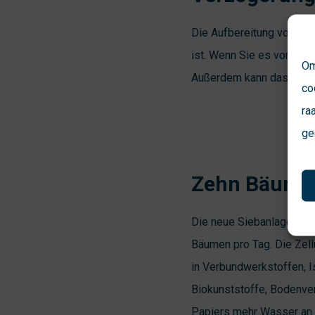
Die Aufbereitung von Abw
ist. Wenn Sie es vorher 
Om
Außerdem kann das verb
co
ra
ge
Zehn Bäume 
Die neue Siebanlage tren
Bäumen pro Tag. Die Zel
in Verbundwerkstoffen, Is
Biokunststoffe, Bodenve
Papiers mehr Wasser an e