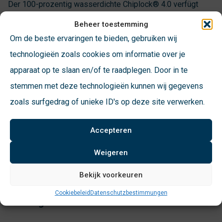
Der 100-prozentig wasserdichte Chiplock® 4.0 verfügt
außerdem über einen neuen, hellen Farbbildschirm,
Beheer toestemming
drahtlose Kommunikation und ein Modem, das für
Om de beste ervaringen te bieden, gebruiken wij
verschiedene Netze wie 2G und 4G geeignet ist. Sehr
technologieën zoals cookies om informatie over je
praktisch ist die Bluetooth-Service-App, die den Techniker
apparaat op te slaan en/of te raadplegen. Door in te
vor Ort unabhängig macht. Das Warten auf den
stemmen met deze technologieën kunnen wij gegevens
Serviceschalter ist nicht mehr nötig. Natürlich ist diese
zoals surfgedrag of unieke ID's op deze site verwerken.
neue Chiplock®-Generation mit VConsyst Dynamics
Accepteren
integriert, einer vollständig webbasierten und
zukunftssicheren Softwareplattform. Dadurch sind alle
Weigeren
unsere Lösungen anpassbar und einfach zu verwalten.
Bekijk voorkeuren
Cookiebeleid
Datenschutzbestimmungen
Sie fragen…