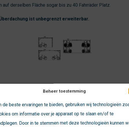
 auf derselben Fläche sogar bis zu 40 Fahrräder Platz.
berdachung ist unbegrenzt erweiterbar.
Beheer toestemming
 de beste ervaringen te bieden, gebruiken wij technologieën zo
sstrahlung soll die geschlossene
okies om informatie over je apparaat op te slaan en/of te
 erhalten?
adplegen. Door in te stemmen met deze technologieën kunnen wi