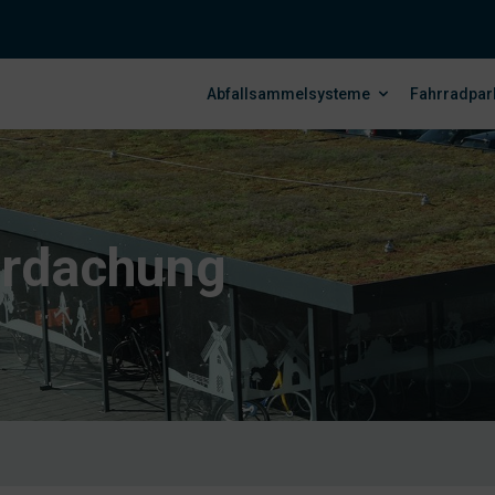
Abfallsammelsysteme
Fahrradpar
erdachung