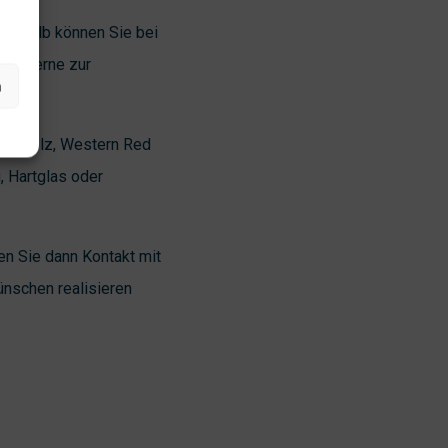
.
 Deshalb können Sie bei
Sie gerne zur
n
Hartholz, Western Red
, Hartglas oder
n Sie dann Kontakt mit
ünschen realisieren