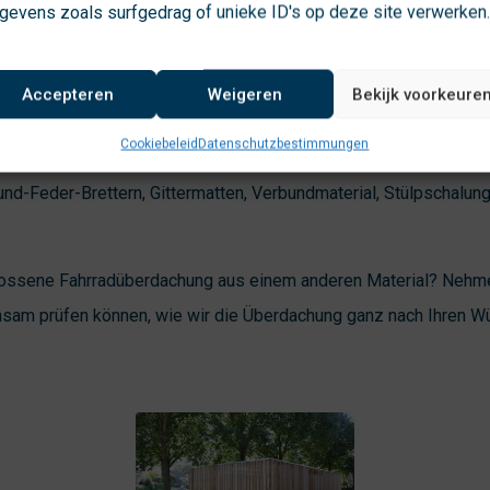
gevens zoals surfgedrag of unieke ID's op deze site verwerken
dachung ist die, die sich harmonisch in ihre Umgebung einfügt.
 nahezu jedem Material wählen. Selbstverständlich beraten wir 
Accepteren
Weigeren
Bekijk voorkeure
sign der Überdachung.
Cookiebeleid
Datenschutzbestimmungen
 Überdachungen aus: Hartholz, zirkulärem Hartholz, vergrautem 
und-Feder-Brettern, Gittermatten, Verbundmaterial, Stülpschalung
ossene Fahrradüberdachung aus einem anderen Material? Nehme
nsam prüfen können, wie wir die Überdachung ganz nach Ihren W