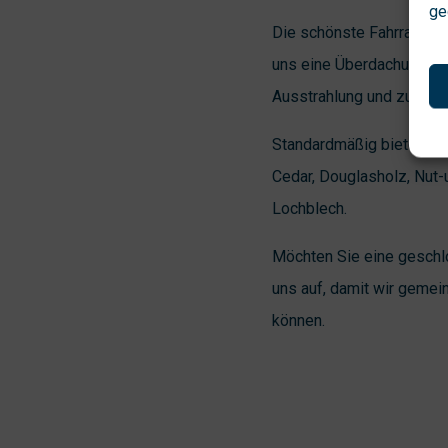
ge
Die schönste Fahrradüber
uns eine Überdachung aus
Ausstrahlung und zum De
Standardmäßig bieten wir
Cedar, Douglasholz, Nut-
Lochblech.
Möchten Sie eine geschl
uns auf, damit wir gemei
können.