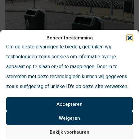
Beheer toestemming
Om de beste ervaringen te bieden, gebruiken wij
technologieën zoals cookies om informatie over je
apparaat op te slaan en/of te raadplegen. Door in te
stemmen met deze technologieën kunnen wij gegevens
Bammens Capitol Prestige L
zoals surfgedrag of unieke ID's op deze site verwerken.
Der Bammens Capitol Prestige L fasst rund 70 Liter.
Accepteren
Die Cradle-to-Cradle-zertifizierten Capitole Prestige
Weigeren
und Capitole Prestige L haben eine nachgewiesene
Bekijk voorkeuren
Lebensdauer von mehr als 10 Jahren und einen