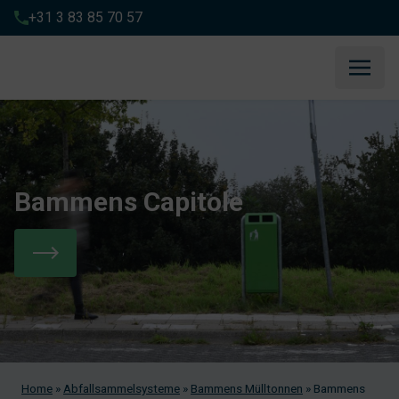
+31 3 83 85 70 57
Bammens Capitole
Home
»
Abfallsammelsysteme
»
Bammens Mülltonnen
»
Bammens