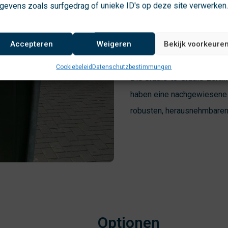
gevens zoals surfgedrag of unieke ID's op deze site verwerken
Bammens Capi
Accepteren
Weigeren
Bekijk voorkeure
Der Bammens Capitol Presti
Cookiebeleid
Datenschutzbestimmungen
Die Cradle-to-Cradle-zertif
haben eine nachgewiesene 
robusten, herausnehmbaren 
Optionen