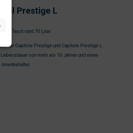
.
tol Prestige L
n
ge L fasst rund 70 Liter.
izierten Capitole Prestige und Capitole Prestige L
Lebensdauer von mehr als 10 Jahren und einen
Innenbehälter.