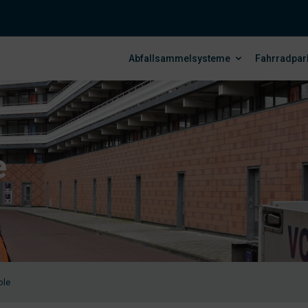
Abfallsammelsysteme
Fahrradpar
e
ole