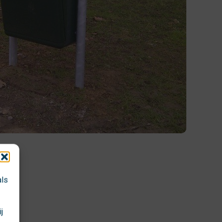
als
j