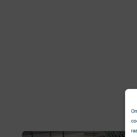
Om
co
ra