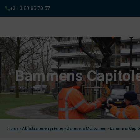
+31 3 83 85 70 57
Bammens Capitol
Home
»
Abfallsammelsysteme
»
Bammens Mülltonnen
»
Bammens Capit