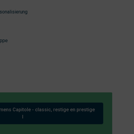
rsonalisierung
appe
ns Capitole - classic, restige en prestige
l