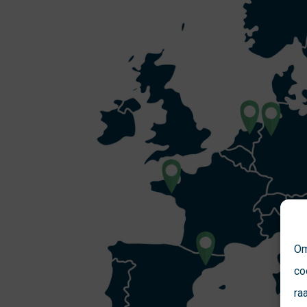
Om
co
ra