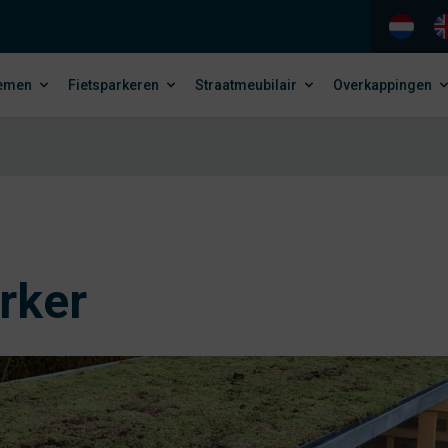
temen
Fietsparkeren
Straatmeubilair
Overkappingen
rker