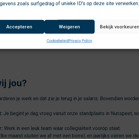
gevens zoals surfgedrag of unieke ID's op deze site verwerken
Accepteren
Weigeren
Bekijk voorkeure
Cookiebeleid
Privacy Policy
ij jou?
rderen je werk en dat zie je terug in je salaris. Bovendien worde
:
Je begint je dag vroeg vanuit onze standplaats in Nunspeet, wa
r:
Werk in een leuk team waar collegialiteit voorop staat.
lke maand sluiten we af met een borrel, en jaarlijks vieren we de