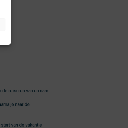
.
n
n de reisuren van en naar
arna je naar de
 start van de vakantie