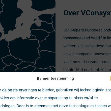
Over VConsys
Jan Kuipers Nunspeet
, ond
toonaangevend bedrijf in h
varieert van innovatieve f
en van compacte bouweleme
vindt onze duurzame produc
ruimte. Met een hoofdkanto
in het binnen en buitenland
Beheer toestemming
diverse bedrijven.
 de beste ervaringen te bieden, gebruiken wij technologieën zo
okies om informatie over je apparaat op te slaan en/of te
adplegen. Door in te stemmen met deze technologieën kunnen wi