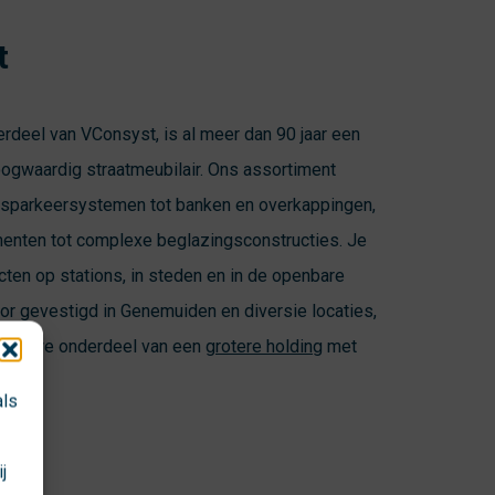
t
erdeel van VConsyst, is al meer dan 90 jaar een
oogwaardig straatmeubilair. Ons assortiment
ietsparkeersystemen tot banken en overkappingen,
nten tot complexe beglazingsconstructies. Je
ten op stations, in steden en in de openbare
or gevestigd in Genemuiden en diversie locaties,
, zijn we onderdeel van een
grotere holding
met
als
j