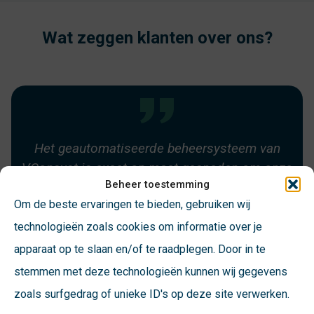
Wat zeggen klanten over ons?
De driehoek werkplaats, ict en VConsyst werkt
Het geautomatiseerde beheersysteem van
We voelen ons uitstekend ontzorgd en de
goed. We weten elkaar uitstekend te vinden en
VConsyst is exact op maat gesneden om onze
helpdesk van VConsyst is zelfs boven
Beheer toestemming
verwachting. Ik kan eigenlijk alleen maar
inzamelprocessen te monitoren en te
te versterken
Om de beste ervaringen te bieden, gebruiken wij
positief zijn!
managen.
technologieën zoals cookies om informatie over je
apparaat op te slaan en/of te raadplegen. Door in te
Alexander Dammens
stemmen met deze technologieën kunnen wij gegevens
ROVA
Arnoud Baron
Wim Hilberink
zoals surfgedrag of unieke ID's op deze site verwerken.
Haagse Milieu Services
Gemeente Meppel