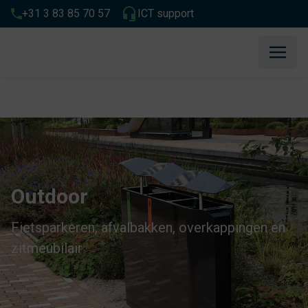
+31 3 83 85 70 57
ICT support
Home
»
Outdoor
Outdoor
Fietsparkeren, afvalbakken, overkappingen en
zitmeubilair