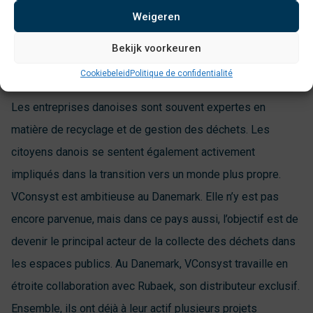
Weigeren
Grands projets au Danemark
Bekijk voorkeuren
Le Danemark est également un leader en matière de
Cookiebeleid
Politique de confidentialité
développement durable depuis de nombreuses années.
Les entreprises danoises sont souvent expertes en
matière de recyclage et de gestion des déchets. Les
citoyens danois se sentent également activement
impliqués dans la transition vers un monde plus propre.
VConsyst est ambitieuse au Danemark. Elle n’y est pas
encore parvenue, mais dans ce pays aussi, l’objectif est de
devenir le principal acteur de la collecte des déchets dans
les espaces publics. Au Danemark, VConsyst travaille en
étroite collaboration avec Rubaek, son distributeur exclusif.
Ensemble, ils ont déjà à leur actif plusieurs projets