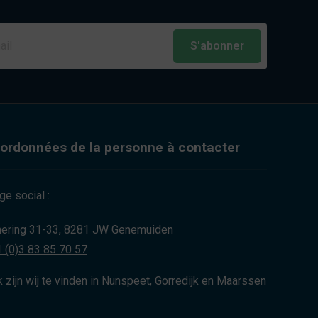
S'abonner
ordonnées de la personne à contacter
ge social :
ering 31-33, 8281 JW Genemuiden
 (0)3 83 85 70 57
 zijn wij te vinden in Nunspeet, Gorredijk en Maarssen