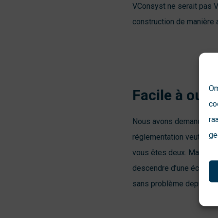
VConsyst ne serait pas VC
construction de manière a
Om
Facile à ouvr
co
ra
Nous avons demandé à Jurj
ge
réglementation veut que
vous êtes deux. Mais un c
descendre d’une échelle p
sans problème depuis le h