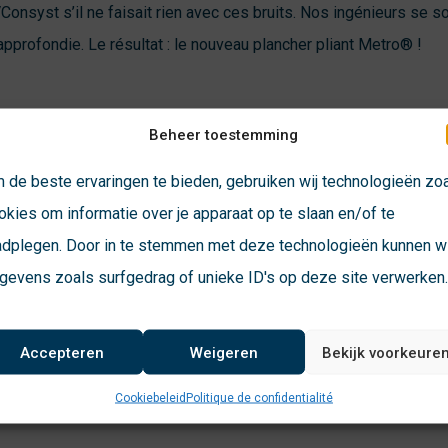
onsyst s’il ne faisait rien avec ces bruits. Nos ingénieurs se so
pprofondie. Le résultat : le nouveau plancher pliant Metro® !
Beheer toestemming
 de beste ervaringen te bieden, gebruiken wij technologieën zo
ir par le haut
okies om informatie over je apparaat op te slaan en/of te
adplegen. Door in te stemmen met deze technologieën kunnen wi
en de Jong, ingénieur de projet, quelles étaient les principales
gevens zoals surfgedrag of unieke ID's op deze site verwerken
 vous ne puissiez pénétrer dans un espace fermé, comme une fo
ollègue qui fait le guet devient désormais superflu. En effet, il 
our retirer les vannes lors de l’entretien. Cette opération peut
Accepteren
Weigeren
Bekijk voorkeure
aut. Désormais, vous pouvez donc effectuer l’entretien seul et e
Cookiebeleid
Politique de confidentialité