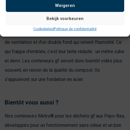
Quelque chose à propos de la construction
Weigeren
Les conteneurs Metro® pour les déchets gf aux Pays-Bas
Bekijk voorkeuren
auront une construction tout à fait unique avec des
Cookiebeleid
Politique de confidentialité
spécifications différentes. Ils seront équipés d’un système
de ventilation et d’un double fond qui retient l’humidité. Ce
qui frappe d’emblée, c’est leur taille réduite : un mètre cube
et demi. Les conteneurs gf seront donc bientôt vidés plus
souvent, en raison de la qualité du compost. Ils
s’appuieront sur une fondation en acier.
Bientôt vous aussi ?
Nos conteneurs Metro® pour les déchets gf aux Pays-Bas,
développés pour un fonctionnement sans odeur et un bon