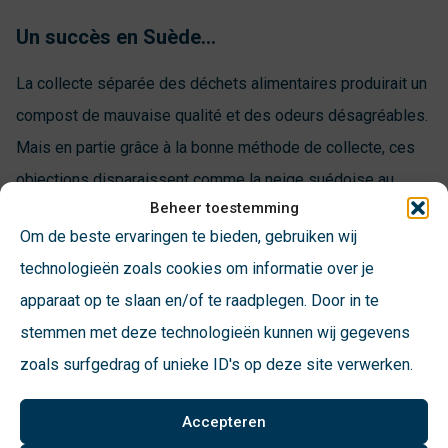
Un succès en Suède…
La collecte séparée des déchets alimentaires produirait un
compost de mauvaise qualité et des odeurs désagréables.
Mais en partie grâce à la bonne méthode de collecte, ces
objections disparaissent comme la neige suédoise au
Beheer toestemming
soleil. En effet, en Suède, la collecte est perçue comme
Om de beste ervaringen te bieden, gebruiken wij
plus facile et plus propre. Une bonne information donne aux
technologieën zoals cookies om informatie over je
citoyens un sentiment de satisfaction : je fais bien les
apparaat op te slaan en/of te raadplegen. Door in te
choses, c’est propre et agréable. Par exemple, mettre un
stemmen met deze technologieën kunnen wij gegevens
journal au fond du conteneur à bouteilles à la maison est
zoals surfgedrag of unieke ID's op deze site verwerken.
une astuce simple mais efficace en Suède.
Accepteren