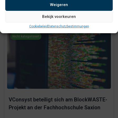
Weigeren
Lees meer over 25 Jahre ROVA
Bekijk voorkeuren
Cookiebeleid
Datenschutzbestimmungen
Nicht kategorisiert
VConsyst beteiligt sich am BlockWASTE-
Projekt an der Fachhochschule Saxion